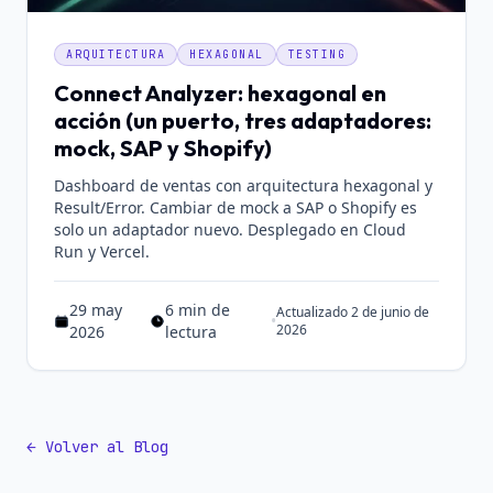
ARQUITECTURA
HEXAGONAL
TESTING
Connect Analyzer: hexagonal en
acción (un puerto, tres adaptadores:
mock, SAP y Shopify)
Dashboard de ventas con arquitectura hexagonal y
Result/Error. Cambiar de mock a SAP o Shopify es
solo un adaptador nuevo. Desplegado en Cloud
Run y Vercel.
29 may
6 min de
Actualizado 2 de junio de
•
Publicado el 29 may 2026
Tiempo estimado de lectura: 6 min de lectura
2026
2026
lectura
← Volver al Blog